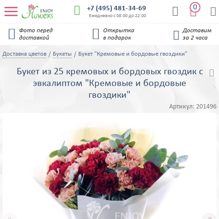
0


+7 (495) 481-34-69


Ежедневно с 08:00 до 22:00


Фото перед
Открытка
Доставим

доставкой
в подарок
за 2 часа
Доставка цветов
Букеты
Букет "Кремовые и бордовые гвоздики"
Букет из 25 кремовых и бордовых гвоздик с

эвкалиптом "Кремовые и бордовые
гвоздики"
Артикул:
201496