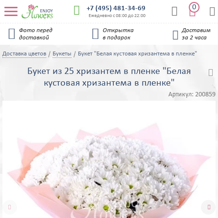
0


+7 (495) 481-34-69


Ежедневно с 08:00 до 22:00


Фото перед
Открытка
Доставим

доставкой
в подарок
за 2 часа
Доставка цветов
Букеты
Букет "Белая кустовая хризантема в пленке"
Букет из 25 хризантем в пленке "Белая

кустовая хризантема в пленке"
Артикул:
200859

