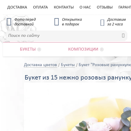
ДОСТАВКА
ОПЛАТА
КОНТАКТЫ
О НАС
ОТЗЫВЫ
ГАРАН


Фото перед
Открытка
Доставим

доставкой
в подарок
за 2 часа

БУКЕТЫ
КОМПОЗИЦИИ


Доставка цветов
Букеты
Букет "Розовые ранункул
Букет из 15 нежно розовыз ранун