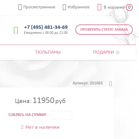



Просмотренные
Избранное
В корзине
0
+7 (495) 481-34-69

ПРОВЕРИТЬ СТАТУС ЗАКАЗА
Ежедневно с 08:00 до 22:00
ТЮЛЬПАНЫ
ПОДАРКИ


Артикул:
201683
11950
Цена:
руб
СОБРАТЬ НА СУММУ
Нет в наличии
