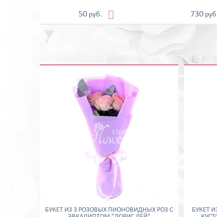

50
730
руб.
руб
БУКЕТ ИЗ 3 РОЗОВЫХ ПИОНОВИДНЫХ РОЗ С
БУКЕТ И
ЭВКАЛИПТОМ "ДОРИС ДЕЙ"
КУСТ