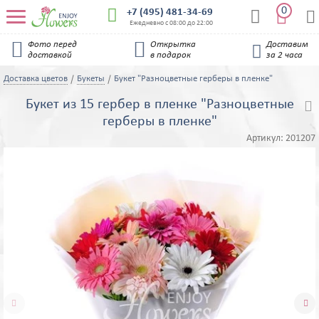
0


+7 (495) 481-34-69


Ежедневно с 08:00 до 22:00


Фото перед
Открытка
Доставим

доставкой
в подарок
за 2 часа
Доставка цветов
Букеты
Букет "Разноцветные герберы в пленке"
Букет из 15 гербер в пленке "Разноцветные

герберы в пленке"
Артикул:
201207

