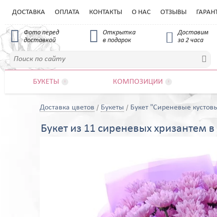
ДОСТАВКА
ОПЛАТА
КОНТАКТЫ
О НАС
ОТЗЫВЫ
ГАРАН


Фото перед
Открытка
Доставим

доставкой
в подарок
за 2 часа

БУКЕТЫ
КОМПОЗИЦИИ


Доставка цветов
Букеты
Букет "Сиреневые кустов
Букет из 11 сиреневых хризантем 