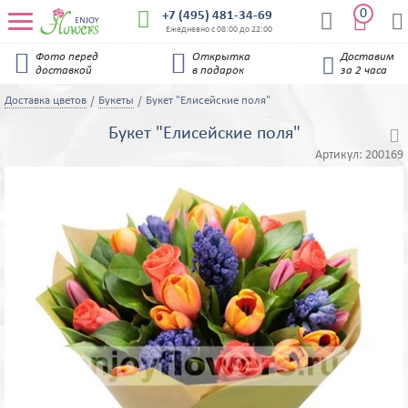
0


+7 (495) 481-34-69


Ежедневно с 08:00 до 22:00


Фото перед
Открытка
Доставим

доставкой
в подарок
за 2 часа
Доставка цветов
Букеты
Букет "Елисейские поля"
Букет "Елисейские поля"

Артикул:
200169