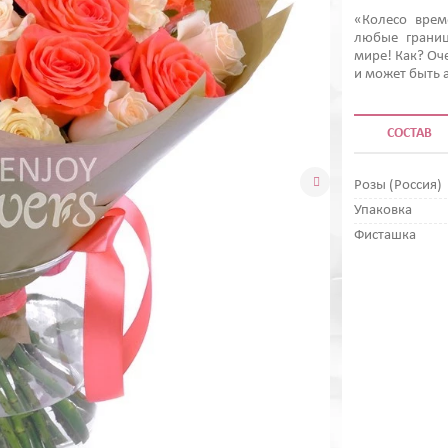
«Колесо врем
любые границ
мире! Как? Оч
и может быть 
СОСТАВ

Розы (Россия)
Упаковка
Фисташка