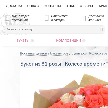
ДОСТАВКА
ОПЛАТА
КОНТАКТЫ
О НАС
ОТЗЫВЫ
ГАРАН


Фото перед
Открытка
Доставим

доставкой
в подарок
за 2 часа

БУКЕТЫ
КОМПОЗИЦИИ


Доставка цветов
Букеты роз
Букет роз "Колесо вр
Букет из 31 розы "Колесо времени"