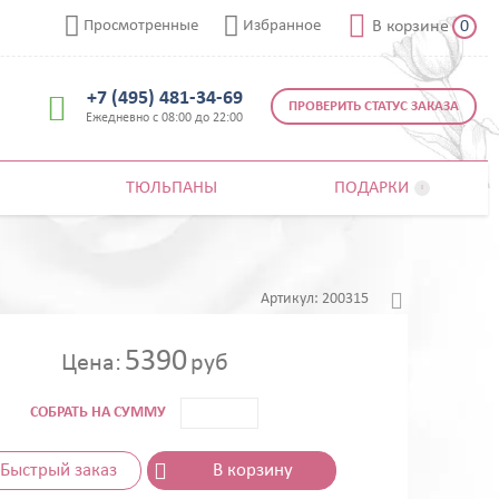



Просмотренные
Избранное
В корзине
0
+7 (495) 481-34-69

ПРОВЕРИТЬ СТАТУС ЗАКАЗА
Ежедневно с 08:00 до 22:00
ТЮЛЬПАНЫ
ПОДАРКИ


Артикул:
200315
5390
Цена:
руб
СОБРАТЬ НА СУММУ
Быстрый заказ
В корзину