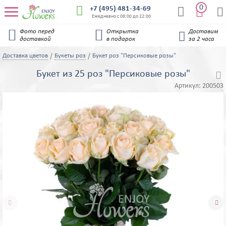
0


+7 (495) 481-34-69


Ежедневно с 08:00 до 22:00


Фото перед
Открытка
Доставим

доставкой
в подарок
за 2 часа
Доставка цветов
Букеты роз
Букет роз "Персиковые розы"
Букет из 25 роз "Персиковые розы"

Артикул:
200503

